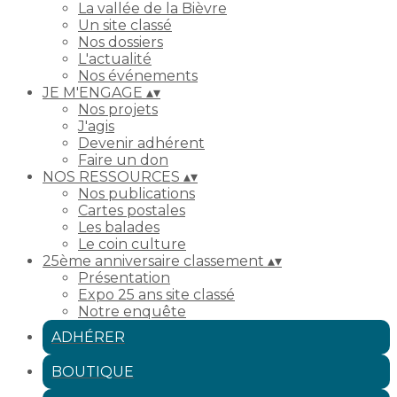
La vallée de la Bièvre
Un site classé
Nos dossiers
L'actualité
Nos événements
JE M'ENGAGE
▴
▾
Nos projets
J'agis
Devenir adhérent
Faire un don
NOS RESSOURCES
▴
▾
Nos publications
Cartes postales
Les balades
Le coin culture
25ème anniversaire classement
▴
▾
Présentation
Expo 25 ans site classé
Notre enquête
ADHÉRER
BOUTIQUE