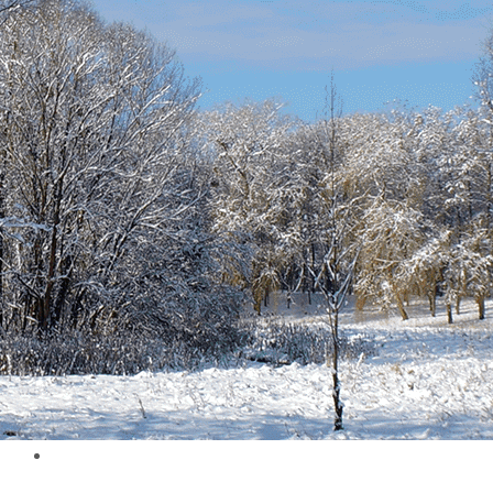
Exporter les lignes sélectionnées
Exporter toutes les colonnes
Exporter uniquement les colonnes affichées
Menu
Ajoutez un logo, un bouton, des réseaux sociaux
Cliquez pour éditer