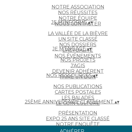
NOTRE ASSOCIATION
NOS RÉUSSITES
NOTRE ÉQUIPE
JE M'INFORME
▴
▾
NOUS CONTACTER
LA VALLÉE DE LA BIÈVRE
UN SITE CLASSÉ
NOS DOSSIERS
JE M'ENGAGE
▴
▾
L'ACTUALITÉ
NOS ÉVÉNEMENTS
NOS PROJETS
J'AGIS
DEVENIR ADHÉRENT
NOS RESSOURCES
▴
▾
FAIRE UN DON
NOS PUBLICATIONS
CARTES POSTALES
LES BALADES
25ÈME ANNIVERSAIRE CLASSEMENT
▴
▾
LE COIN CULTURE
PRÉSENTATION
EXPO 25 ANS SITE CLASSÉ
NOTRE ENQUÊTE
ADHÉRER