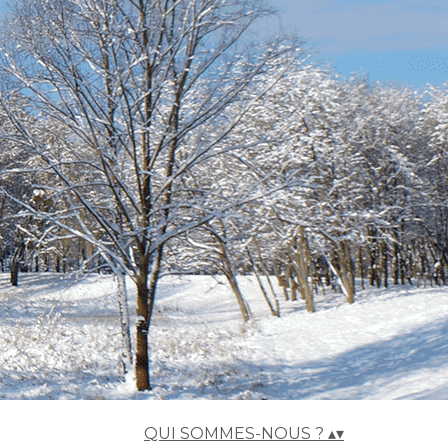
ACCUEIL
▴
▾
QUI SOMMES-NOUS ?
▴
▾