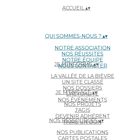
ACCUEIL
▴
▾
QUI SOMMES-NOUS ?
▴
▾
NOTRE ASSOCIATION
NOS RÉUSSITES
NOTRE ÉQUIPE
JE M'INFORME
▴
▾
NOUS CONTACTER
LA VALLÉE DE LA BIÈVRE
UN SITE CLASSÉ
NOS DOSSIERS
JE M'ENGAGE
▴
▾
L'ACTUALITÉ
NOS ÉVÉNEMENTS
NOS PROJETS
J'AGIS
DEVENIR ADHÉRENT
NOS RESSOURCES
▴
▾
FAIRE UN DON
NOS PUBLICATIONS
CARTES POSTALES