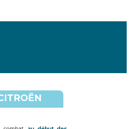
 CITROËN
n combat,
au début des