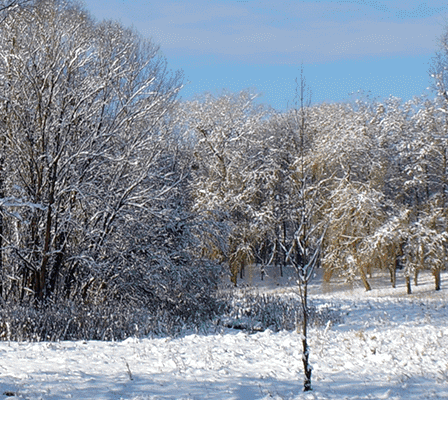
Exporter les lignes sélectionnées
Exporter toutes les colonnes
Exporter uniquement les colonnes affichées
Menu
<
>
Notre association
Nos réussites
Notre équipe
Nous contacter
Ajoutez un logo, un bouton, des réseaux sociaux
Cliquez pour éditer