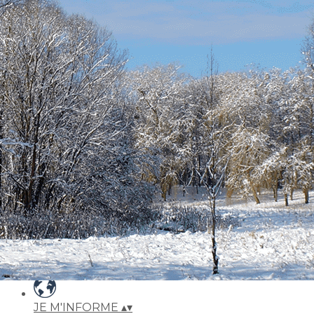
Exporter les lignes sélectionnées
Exporter toutes les colonnes
Exporter uniquement les colonnes affichées
Menu
Ajoutez un logo, un bouton, des réseaux sociaux
Cliquez pour éditer
ACCUEIL
▴
▾
QUI SOMMES-NOUS ?
▴
▾
Notre association
Nos réussites
Notre équipe
Nous contacter
JE M'INFORME
▴
▾