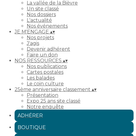
La vallée de la Bièvre
Un site classé
Nos dossiers
L'actualité
Nos événements
JE M'ENGAGE
▴
▾
Nos projets
J'agis
Devenir adhérent
Faire un don
NOS RESSOURCES
▴
▾
Nos publications
Cartes postales
Les balades
Le coin culture
25ème anniversaire classement
▴
▾
Présentation
Expo 25 ans site classé
Notre enquête
ADHÉRER
BOUTIQUE